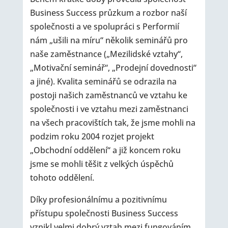
Business Success průzkum a rozbor naší
společnosti a ve spolupráci s Performií
nám „ušili na míru“ několik seminářů pro
naše zaměstnance („Mezilidské vztahy“,
„Motivační seminář“, „Prodejní dovednosti“
a jiné). Kvalita seminářů se odrazila na
postoji našich zaměstnanců ve vztahu ke
společnosti i ve vztahu mezi zaměstnanci
na všech pracovištích tak, že jsme mohli na
podzim roku 2004 rozjet projekt
„Obchodní oddělení“ a již koncem roku
jsme se mohli těšit z velkých úspěchů
tohoto oddělení.
Díky profesionálnímu a pozitivnímu
přístupu společnosti Business Success
vznikl velmi dobrý vztah mezi fungováním